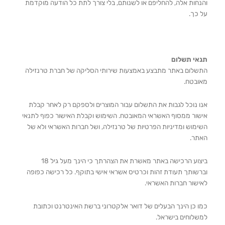
והנחות אלה, להחליפם או לשנותם, בלי צורך לתת כל הודעה מוקדמת
על כך.
תנאי תשלום
התשלום באתר מתבצע באמצעות שירותי הסליקה של חברת טרנזילה
מאובטח.
אנו נוכל לגבות את התשלום עבור המוצרים ולספקם רק לאחר קבלת
אישור ממסוף האשראי המאובטח. השימוש וקבלת האישור כפוף לתנאי
השימוש ומדיניות הפרטיות של טרנזילה, ושל חברות האשראי ולא של
האתר.
ביצוע הרכישה באתר מאשרת את הצהרתך כי הינך מעל גיל 18
וברשותך תעודת זהות וכרטיס אשראי אישי בתוקף. כל רכישה כפופה
לאישור חברות האשראי.
כמו כן הינך הבעלים של דואר אלקטרוני ברשת האינטרנט וכתובת
למשלוחים בישראל.