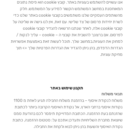
אנו עשויים להשתמש בעוגיות באתר. קובץ cookie הוא פיסת נתונים
המאוחסנת במחשב המשתמש הקשור למידע על המשתמש. חלק
מהשותפים העסקיים שלנו משתמשים בקובצי cookie באתר שלנו כדי
לשרת יחידות פרסום של צד שלישי. עם זאת, אין לנו גישה או שליטה על
קובצי cookie אלה, לאחר שנתנו הרשאה להגדיר קובצי cookie
לפרסום. אם ברצונך להשבית את קובצי ה – cookie – עליך לנקות /
למחוק את העוגיות.במחשב שלך. תוכל לעשות זאת באמצעות אפשרויות
הגדרות הדפדפן, בהן ניתן להגדיר את הגדרות הפרטיות שלך => תוך
מחיקת עוגיות.
תקנון שימוש באתר
תנאי משלוח
משלוח לנקודת איסוף – בהזמנת משלוח החבילה תגיע לאחת מ 1100
נקודות איסוף ברחבי הארץ, אל נקודת האיסוף הקרובה ביותר לכתובת
שהזנתם בעת ההזמנה. הכתובת המדוייקת תימסר לכם בהודעת סמס
שיוצאת מחברת השליחויות ותעדכן אתכם על: סטטוס ההזמנה, כתובת
נקודת האיסוף והשעות בהן ניתן לבוא ולקחת את החבילה.