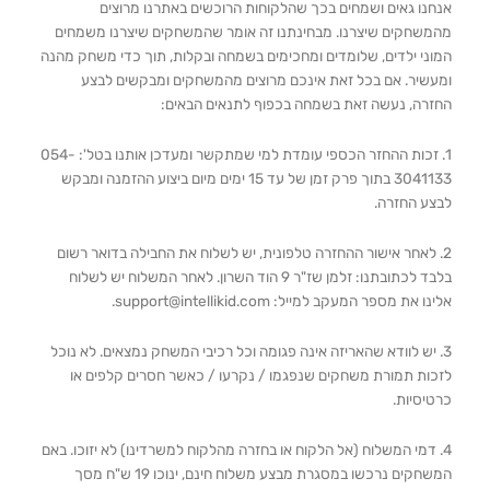
אנחנו גאים ושמחים בכך שהלקוחות הרוכשים באתרנו מרוצים
מהמשחקים שיצרנו. מבחינתנו זה אומר שהמשחקים שיצרנו משמחים
המוני ילדים, שלומדים ומחכימים בשמחה ובקלות, תוך כדי משחק מהנה
ומעשיר. אם בכל זאת אינכם מרוצים מהמשחקים ומבקשים לבצע
החזרה, נעשה זאת בשמחה בכפוף לתנאים הבאים:
1. זכות ההחזר הכספי עומדת למי שמתקשר ומעדכן אותנו בטל': 054-
3041133 בתוך פרק זמן של עד 15 ימים מיום ביצוע ההזמנה ומבקש
לבצע החזרה.
2. לאחר אישור ההחזרה טלפונית, יש לשלוח את החבילה בדואר רשום
בלבד לכתובתנו: זלמן שז"ר 9 הוד השרון. לאחר המשלוח יש לשלוח
אלינו את מספר המעקב למייל: support@intellikid.com.
3. יש לוודא שהאריזה אינה פגומה וכל רכיבי המשחק נמצאים. לא נוכל
לזכות תמורת משחקים שנפגמו / נקרעו / כאשר חסרים קלפים או
כרטיסיות.
4. דמי המשלוח (אל הלקוח או בחזרה מהלקוח למשרדינו) לא יזוכו. באם
המשחקים נרכשו במסגרת מבצע משלוח חינם, ינוכו 19 ש"ח מסך