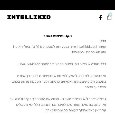
ילוג
תוכן
משלוח חינם בכל קנייה
הנ
F
0
עגלת
INTELLIKID
a
קניות
c
e
b
תקנון שימוש באתר
o
כללי
o
k
האתר intellikid.co.il שייך בבלעדיות לאסטרטגו (להלן: בעלי האתר)
-
ומשמש כחנות וירטואלית.
f
לכל שאלה או בירור ניתן לפנות טלפונית למספר 054-3041133.
אין להעתיק, לשכפל, להפיץ, לפרסם או להשתמש בכל דרך אחרת
בתכנים המופיעים באתר, אלא אם כן ניתנה לכך הסכמה מראש בכתב
מידי בעל האתר.
גלישה באתר ו/או רכישת מוצר בו , מהווה את הסכמתך לקבל ולנהוג על
פי הכתוב בתנאים המפורטים, לפיכך אם התנאים הללו לא מקובלים
עליך אין באפשרותך לעשות כל שימוש באתר.