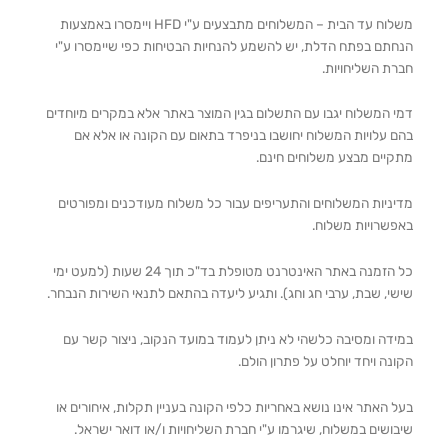
משלוח עד הבית – המשלוחים מתבצעים ע"י HFD ויימסרו באמצעות
הנחתם בפתח הדלת, יש להשמע להנחיות הבטיחות כפי שיימסרו ע"י
חברת השליחויות.
דמי המשלוח יגבו עם התשלום בגין המוצר באתר אלא במקרים מיוחדים
בהם עלויות המשלוח יחושבו בניפרד בתאום עם הקונה או אלא אם
מתקיים מבצע משלוחים חינם.
מדיניות המשלוחים והתעריפים עבור כל משלוח מעודכנים ומפורטים
באפשרויות משלוח.
כל הזמנה באתר האינטרנט מטופלת בד"כ תוך 24 שעות (למעט ימי
שישי, שבת, ערבי חג וחג). ותגיע ליעדה בהתאם לתנאי השירות הנבחר.
במידה ומסיבה כלשהי לא ניתן לעמוד במועד הנקוב, ניצור קשר עם
הקונה ויחד יוחלט על פתרון הולם.
בעל האתר אינו נושא באחריות כלפי הקונה בעניין תקלות, איחורים או
שיבושים במשלוח, שיגרמו ע"י חברת השליחויות ו/או דואר ישראל.